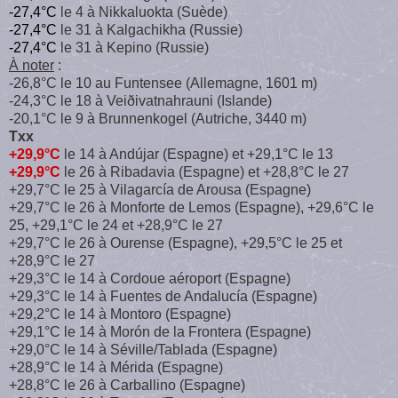
-27,4°C
le 4 à Nikkaluokta (Suède)
-27,4°C
le 31 à Kalgachikha (Russie)
-27,4°C
le 31 à Kepino (Russie)
À noter
:
-26,8°C le 10 au Funtensee (Allemagne, 1601 m)
-24,3°C le 18 à Veiðivatnahrauni (Islande)
-20,1°C le 9 à Brunnenkogel (Autriche, 3440 m)
Txx
+29,9°C
le 14 à Andújar (Espagne) et +29,1°C le 13
+29,9°C
le 26 à Ribadavia (Espagne) et +28,8°C le 27
+29,7°C le 25 à Vilagarcía de Arousa (Espagne)
+29,7°C le 26 à Monforte de Lemos (Espagne), +29,6°C le
25, +29,1°C le 24 et +28,9°C le 27
+29,7°C le 26 à Ourense (Espagne), +29,5°C le 25 et
+28,9°C le 27
+29,3°C le 14 à Cordoue aéroport (Espagne)
+29,3°C le 14 à Fuentes de Andalucía (Espagne)
+29,2°C le 14 à Montoro (Espagne)
+29,1°C le 14 à Morón de la Frontera (Espagne)
+29,0°C le 14 à Séville/Tablada (Espagne)
+28,9°C le 14 à Mérida (Espagne)
+28,8°C le 26 à Carballino (Espagne)