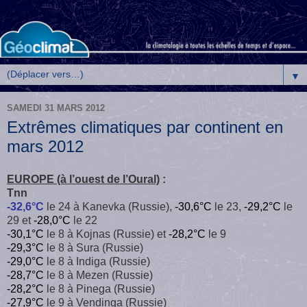
▼
SAMEDI 31 MARS 2012
Extrêmes climatiques par continent en
mars 2012
EUROPE (à l’ouest de l’Oural)
:
Tnn
-32,6°C
le 24 à Kanevka (Russie),
-30,6°C
le 23,
-29,2°C
le
29 et
-28,0°C
le 22
-30,1°C
le 8 à Kojnas (Russie) et
-28,2°C
le 9
-29,3°C
le 8 à Sura (Russie)
-29,0°C
le 8 à Indiga (Russie)
-28,7°C
le 8 à Mezen (Russie)
-28,2°C
le 8 à Pinega (Russie)
-27,9°C
le 9 à Vendinga (Russie)