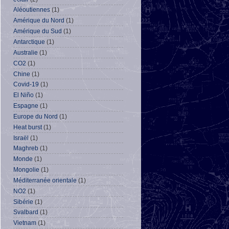
Aléoutiennes
(1)
Amérique du Nord
(1)
Amérique du Sud
(1)
Antarctique
(1)
Australie
(1)
CO2
(1)
Chine
(1)
Covid-19
(1)
El Niño
(1)
Espagne
(1)
Europe du Nord
(1)
Heat burst
(1)
Israël
(1)
Maghreb
(1)
Monde
(1)
Mongolie
(1)
Méditerranée orientale
(1)
NO2
(1)
Sibérie
(1)
Svalbard
(1)
Vietnam
(1)