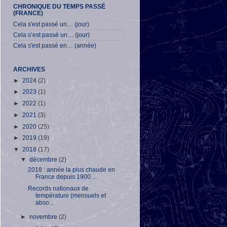
CHRONIQUE DU TEMPS PASSÉ
(FRANCE)
Cela s'est passé un… (jour)
Cela s’est passé un… (jour)
Cela s'est passé en… (année)
ARCHIVES
►
2024
(2)
►
2023
(1)
►
2022
(1)
►
2021
(3)
►
2020
(25)
►
2019
(19)
▼
2018
(17)
▼
décembre
(2)
2018 : année la plus chaude en
France depuis 1900 ...
Records nationaux de
température (mensuels et
abso...
►
novembre
(2)