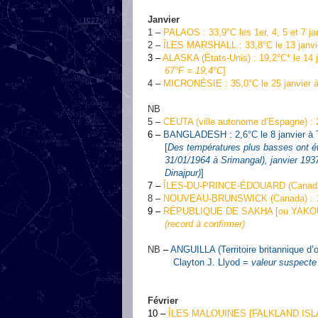
Janvier
1 –
PALAOS : 33,9°C les 1er, 4, 5 et 7 jan
2 –
ÎLES MARSHALL : 33,8°C le 13 janvier
3 –
ALASKA (États-Unis) : 19,2°C* le 14 
67°F = 19,4°C
]
4 –
MICRONÉSIE : 35,0°C le 25 janvier à
NB
5 –
CEUTA (ville autonome d’Espagne) : 2
6 –
BANGLADESH : 2,6°C le 8 janvier à T
[
Des températures plus basses ont été
31/01/1964 à Srimangal), janvier 1937 (
Dinajpur)
]
7 –
ÎLES-DU-PRINCE-ÉDOUARD (Canada) : 
8 –
NOUVEAU-BRUNSWICK (Canada) : 17,3
9 –
RÉPUBLIQUE DE SAKHA [ou YAKOUTIE] 
(record à confirmer)
NB
–
ANGUILLA (Territoire britannique d’
Clayton J. Llyod =
valeur suspect
Février
10 –
ÎLES MALOUINES [FALKLAND ISLANDS] (