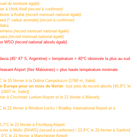
uel du territoire égalé)
r à Utirik Atoll
(record à confirmer)
vrier à Arafat
(record mensuel national égalé)
ieed [*
valeur arrondie
]
(record à confirmer)
Wafra
pinheira
(record mensuel national égalé)
Quara
(record mensuel national égalé)
oror WSO
(record national absolu égalé)
avia (45° 47' S, Argentine) = température > 40°C observée la plus au sud
leasant Airport (îles Malouines) = plus haute température minimale
 le 15 février à la Dolina Campoluzzo (1768 m, Italie)
en Europe pour un mois de février
, tout près du record absolu [45,8°C le
607 m, Italie)]
ier à Cincinnati Lunken Airport et le 21 février à Waverly
e 21 février à Windsor Locks / Bradley International Airport et à
C le 21 février à Fitchburg Airport
évrier à Wells (RAWS)
(record à confirmer)
/ 23,9°C le 21 février à Sanford
C le 21 février à Manchester Airport