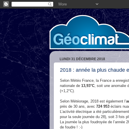
LUNDI 31 DÉCEMBRE 2018
2018 : année la plus chaude e
Selon Météo France, la France a enregistr
nationale de
13,93°C
, soit une anomalie 
(+1,2°C).
Selon Météorage, 2018 est également l’
a
près de 30 ans, avec
724 953
éclairs nua
L’activité électrique a été particulièrem
pour la seule journée du 28), soit 3 fois
La journée la plus foudroyée de l’année 2
de foudre ! :-)