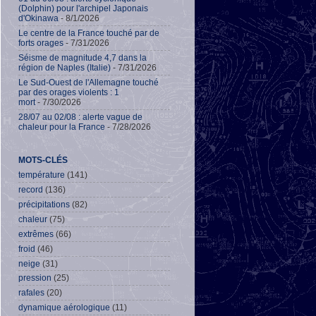
(Dolphin) pour l'archipel Japonais
d'Okinawa
- 8/1/2026
Le centre de la France touché par de
forts orages
- 7/31/2026
Séisme de magnitude 4,7 dans la
région de Naples (Italie)
- 7/31/2026
Le Sud-Ouest de l'Allemagne touché
par des orages violents : 1
mort
- 7/30/2026
28/07 au 02/08 : alerte vague de
chaleur pour la France
- 7/28/2026
MOTS-CLÉS
température
(141)
record
(136)
précipitations
(82)
chaleur
(75)
extrêmes
(66)
froid
(46)
neige
(31)
pression
(25)
rafales
(20)
dynamique aérologique
(11)