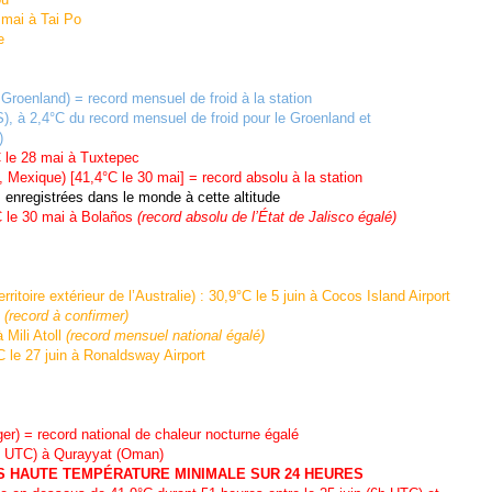
mai à Tai Po
e
Groenland) = record mensuel de froid à la station
 2,4°C du record mensuel de froid pour le Groenland et
)
 le 28 mai à Tuxtepec
 Mexique) [41,4°C le 30 mai] = record absolu à la station
enregistrées dans le monde à cette altitude
C le 30 mai à Bolaños
(record absolu de l’État de Jalisco égalé)
re extérieur de l’Australie) : 30,9°C le 5 juin à Cocos Island Airport
u
(record à confirmer)
Mili Atoll
(record mensuel national égalé)
le 27 juin à Ronaldsway Airport
ger) = record national de chaleur nocturne égalé
8h UTC) à Qurayyat (Oman)
S HAUTE TEMPÉRATURE MINIMALE SUR 24 HEURES