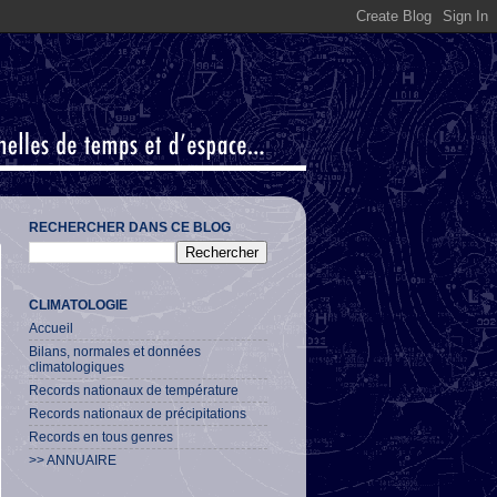
RECHERCHER DANS CE BLOG
CLIMATOLOGIE
Accueil
Bilans, normales et données
climatologiques
Records nationaux de température
Records nationaux de précipitations
Records en tous genres
>> ANNUAIRE