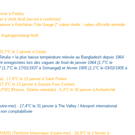
vier à Peleliu
 à Utirik Atoll
(record à confirmer)
janvier à Ketchikan Tide Gauge [*
valeur réelle
; valeur officielle arrondie :
 Kapingamarangi Atoll
2,7°C le 2 janvier à Ceuta
etulia = la plus basse température relevée au Bangladesh depuis 1964
 enregistrées lors des vagues de froid de janvier 1964 (1,7°C le
1,7°C le 17/01/1937 à Srimangal) et février 1905 (1,1°C le 03/02/1905 à
17,8°C le 13 janvier à Saint Peters
°C le 13 janvier à Sussex Four Corners
(Russie, Sibérie orientale) : 6,3°C le 30 janvier à Ambartchik
outre-mer) :
17,4°C
le 31 janvier à The Valley / Aéroport international
e
non comptabilisée
Territoire britannique d’outre-mer) : 26,9°C le 2 février à