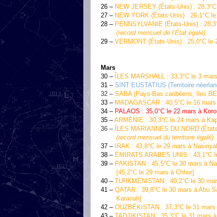
26 –
NEW JERSEY (États-Unis) : 28,3°C le
27 –
NEW YORK (États-Unis) : 26,1°C le 2
28 –
PENNSYLVANIE (États-Unis) : 28,3°C l
(record mensuel de l’État égalé)
29 –
VERMONT (États-Unis) : 25,0°C le 21
Mars
30 –
ÎLES MARSHALL : 33,3°C le 3 mars à
31 –
SINT EUSTATIUS (Territoire néerlanda
32 –
SABA (Pays-Bas caribéens, îles BES
33 –
MADAGASCAR : 40,5°C le 16 mars
34 –
PALAOS : 35,0°C le 22 mars à Kor
35 –
ARMÉNIE : 30,3°C le 24 mars à Kap
36 –
ÎLES MARIANNES DU NORD (États-Uni
(record mensuel du territoire égalé)
37 –
IRAK : 43,8°C le 29 mars à Nasiriya
38 –
ÉMIRATS ARABES UNIS : 43,1°C le 
39 –
PAKISTAN : 45,5°C le 30 mars à Na
[45,2°C le 29 mars à Chhor]
40 –
TURKMÉNISTAN : 40,2°C le 30 mars
41 –
QATAR : 39,8°C le 30 mars à Abu S
Karanah]
42 –
OUZBÉKISTAN : 37,3°C le 31 mars
43 –
TADJIKISTAN : 35,3°C le 31 mars à