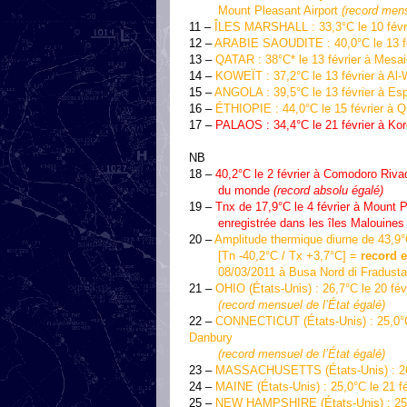
Mount Pleasant Airport
(record mens
11 –
ÎLES MARSHALL : 33,3°C le 10 févrie
12 –
ARABIE SAOUDITE : 40,0°C le 13 fé
13 –
QATAR : 38°C* le 13 février à Mesa
14 –
KOWEÏT : 37,2°C le 13 février à Al-
15 –
ANGOLA : 39,5°C le 13 février à Es
16 –
ÉTHIOPIE : 44,0°C le 15 février à 
17 –
PALAOS : 34,4°C le 21 février à K
NB
18 –
40,2°C le 2 février à Comodoro Rivad
du monde
(record absolu égalé)
19 –
Tnx de 17,9°C le 4 février à Mount P
enregistrée dans les îles Malouines
20 –
Amplitude thermique diurne de 43,9°C
[Tn -40,2°C / Tx +3,7°C] =
record 
08/03/2011 à Busa Nord di Fradusta (2
21 –
OHIO (États-Unis) : 26,7°C le 20 févr
(record mensuel de l’État égalé)
22 –
CONNECTICUT (États-Unis) : 25,0°C l
Danbury
(record mensuel de l’État égalé)
23 –
MASSACHUSETTS (États-Unis) : 26,7°
24 –
MAINE (États-Unis) : 25,0°C le 21 f
25 –
NEW HAMPSHIRE (États-Unis) : 25,0°