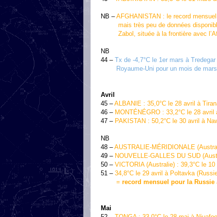
NB –
AFGHANISTAN : le record mensuel na
mais très peu de données disponibles d
Zabol, située à la frontière avec l’Af
NB
44 –
Tx de -4,7°C le 1er mars à Tredega
Royaume-Uni pour un mois de mars
Avril
45 –
ALBANIE : 35,0°C le 28 avril à Tira
46 –
MONTÉNÉGRO : 33,2°C le 28 avril 
47 –
PAKISTAN : 50,2°C le 30 avril à N
NB
48 –
AUSTRALIE-MÉRIDIONALE (Australie) 
49 –
NOUVELLE-GALLES DU SUD (Australie
50 –
VICTORIA (Australie) : 39,3°C le 10 a
51 –
34,8°C le 29 avril à Poltavka (Russi
=
record mensuel pour la Russie 
Mai
52 –
TONGA : 33,0°C le 28 mai à Niuafo