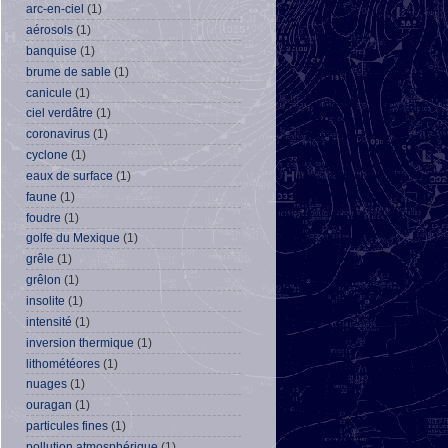
arc-en-ciel
(1)
aérosols
(1)
banquise
(1)
brume de sable
(1)
canicule
(1)
ciel verdâtre
(1)
coronavirus
(1)
cyclone
(1)
eaux de surface
(1)
faune
(1)
foudre
(1)
golfe du Mexique
(1)
grêle
(1)
grêlon
(1)
insolite
(1)
intensité
(1)
inversion thermique
(1)
lithométéores
(1)
nuages
(1)
ouragan
(1)
particules fines
(1)
pollution atmosphérique
(1)