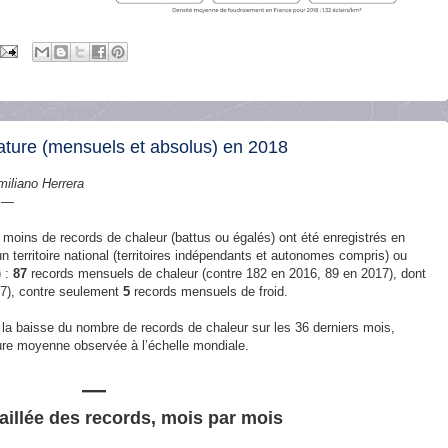
ture (mensuels et absolus) en 2018
miliano Herrera
6 —
s moins de records de chaleur (battus ou égalés) ont été enregistrés en
’un territoire national (territoires indépendants et autonomes compris) ou
) :
87
records mensuels de chaleur (contre 182 en 2016, 89 en 2017), dont
17), contre seulement
5
records mensuels de froid.
 la baisse du nombre de records de chaleur sur les 36 derniers mois,
ure moyenne observée à l’échelle mondiale.
—
taillée des records, mois par mois