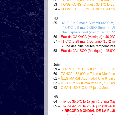
53 –
HONG KONG (Chine) : 38,1°C le 29 
54 –
NORVÈGE : 32,7°C le 30 mai à Etn
NB
55 –
-46,5°C le 9 mai à Summit (3202 m, 
-47,4°C le 9 mai à GEO-Summit (US), à
l’hémisphère nord (-49,8°C à GISP2
56 –
État de OAXACA (Mexique) : 46,0°C
57 –
41,6°C le 29 mai à Durango (1872 m,
= une des plus hautes températures 
58 –
État de JALISCO (Mexique) : 45,0°
Juin
59 –
TERRITOIRE DES ÎLES COCOS (Territoi
60 –
TONGA : 32,9°C le 7 juin à Niuafoo
61 –
ÎLES MARSHALL : 34,4°C le 8 juin à 
62 –
ÎLE DE MAN (Royaume-Uni) : 27,4°C 
63 –
OMAN : 50,6°C le 27 juin à Joba
NB
64 –
Tnx de 35,0°C le 17 juin à Bilma (Ni
65 –
Tnx de 42,6°C le 25-26 juin (18h-1
=
RECORD MONDIAL DE LA PLU