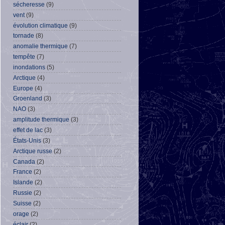
sécheresse
(9)
vent
(9)
évolution climatique
(9)
tornade
(8)
anomalie thermique
(7)
tempête
(7)
inondations
(5)
Arctique
(4)
Europe
(4)
Groenland
(3)
NAO
(3)
amplitude thermique
(3)
effet de lac
(3)
États-Unis
(3)
Arctique russe
(2)
Canada
(2)
France
(2)
Islande
(2)
Russie
(2)
Suisse
(2)
orage
(2)
éclair
(2)