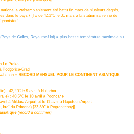
tional a vraisemblablement été battu fin mars de plusieurs degrés,
ans le pays / [Tx de 42,3°C le 31 mars à la station iranienne de
ghanistan]
r (Pays de Galles, Royaume-Uni) = plus basse température maximale au
na-La Praka
à Podgorica-Grad
awabshah =
RECORD MENSUEL POUR LE CONTINENT ASIATIQUE
: 42,2°C le 9 avril à Nullarbor
) : 40,5°C le 10 avril à Pooncarie
vril à Mildura Airport et le 11 avril à Hopetoun Airport
e, kraï du Primorie) [33,8°C à Pogranitchnyj]
asiatique
(record à confirmer)
ou