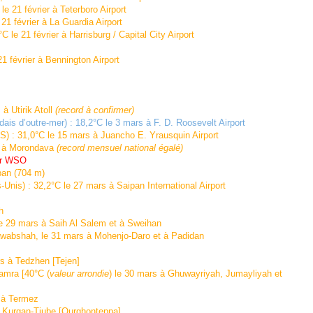
 21 février à Teterboro Airport
1 février à La Guardia Airport
e 21 février à Harrisburg / Capital City Airport
 février à Bennington Airport
 Utirik Atoll
(record à confirmer)
is d’outre-mer) : 18,2°C le 3 mars à F. D. Roosevelt Airport
) : 31,0°C le 15 mars à Juancho E. Yrausquin Airport
 à Morondava
(record mensuel national égalé)
or WSO
an (704 m)
s) : 32,2°C le 27 mars à Saipan International Airport
h
29 mars à Saih Al Salem et à Sweihan
wabshah, le 31 mars à Mohenjo-Daro et à Padidan
 à Tedzhen [Tejen]
amra [40°C (
valeur arrondie
) le 30 mars à Ghuwayriyah, Jumayliyah et
 à Termez
 Kurgan-Tjube [Qurghonteppa]