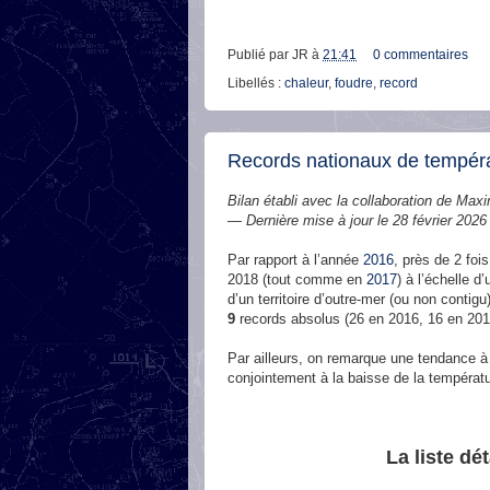
Publié par
JR
à
21:41
0 commentaires
Libellés :
chaleur
,
foudre
,
record
Records nationaux de tempéra
Bilan établi avec la collaboration de Maxi
— Dernière mise à jour le 28 février 202
Par rapport à l’année
2016
, près de 2 foi
2018 (tout comme en
2017
) à l’échelle d
d’un territoire d’outre-mer (ou non contigu
9
records absolus (26 en 2016, 16 en 20
Par ailleurs, on remarque une tendance à
conjointement à la baisse de la températ
La liste dé