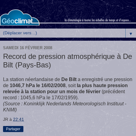
▼
SAMEDI 16 FÉVRIER 2008
Record de pression atmosphérique à De
Bilt (Pays-Bas)
La station néerlandaise de
De Bilt
a enregistré une
pression
de
1046,7 hPa le 16/02/2008
, soit
la plus haute
pression
relevée à la station pour un mois de février
(précédent
record : 1045,6 hPa le 17/02/1959).
(Source : Koninklijk Nederlands Meteorologisch Instituut -
KNMI)
JR
à
22:41
Partager