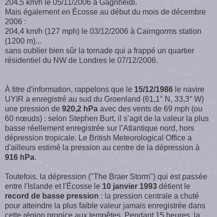
204,5 km/h le 05/11/2006 à Gagnheidi.
Mais également en Écosse au début du mois de décembre
2006 :
204,4 km/h (127 mph) le 03/12/2006 à Cairngorms station
(1200 m)...
sans oublier bien sûr la tornade qui a frappé un quartier
résidentiel du NW de Londres le 07/12/2006.
À titre d'information, rappelons que le
15/12/1986
le navire
UYIR a enregistré au sud du Groenland (61,1° N, 33,3° W)
une pression de
920,2 hPa
avec des vents de 69 mph (ou
60 nœuds) : selon Stephen Burt, il s’agit de la valeur la plus
basse réellement enregistrée sur l’Atlantique nord, hors
dépression tropicale. Le British Meteorological Office a
d'ailleurs estimé la pression au centre de la dépression à
916 hPa
.
Toutefois, la dépression ("The Braer Storm") qui est passée
entre l'Islande et l'Écosse le
10 janvier 1993
détient le
record de basse pression
: la pression centrale a chuté
pour atteindre la plus faible valeur jamais enregistrée dans
cette région propice aux tempêtes. Pendant 15 heures, la