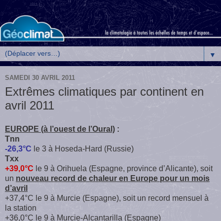
▼
SAMEDI 30 AVRIL 2011
Extrêmes climatiques par continent en
avril 2011
EUROPE (à l’ouest de l’Oural)
:
Tnn
-26,3°C
le 3 à Hoseda-Hard (Russie)
Txx
+39,0°C
le 9 à Orihuela (Espagne, province d’Alicante), soit
un
nouveau record de chaleur en Europe pour un mois
d’avril
+37,4°C le 9 à Murcie (Espagne), soit un record mensuel à
la station
+36,0°C le 9 à Murcie-Alcantarilla (Espagne)