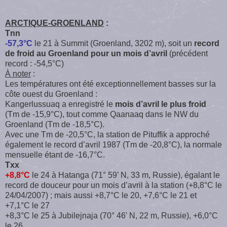
ARCTIQUE-GROENLAND
:
Tnn
-57,3°C
le 21 à Summit (Groenland, 3202 m), soit un
record
de froid au Groenland pour un mois d’avril
(précédent
record : -54,5°C)
À noter
:
Les températures ont été exceptionnellement basses sur la
côte ouest du Groenland :
Kangerlussuaq a enregistré le
mois d’avril le plus froid
(Tm de -15,9°C), tout comme Qaanaaq dans le NW du
Groenland (Tm de -18,5°C).
Avec une Tm de -20,5°C, la station de Pituffik a approché
également le record d’avril 1987 (Tm de -20,8°C), la normale
mensuelle étant de -16,7°C.
Txx
+8,8°C
le 24 à Hatanga (71° 59’ N, 33 m, Russie), égalant le
record de douceur pour un mois d’avril à la station (+8,8°C le
24/04/2007) ; mais aussi +8,7°C le 20, +7,6°C le 21 et
+7,1°C le 27
+8,3°C le 25 à Jubilejnaja (70° 46' N, 22 m, Russie), +6,0°C
le 26