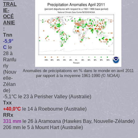
TRAL
IE-
OCÉ
ANIE
:
Tnn
-5,9°
C
le
28 à
Ranfu
rly
Anomalies de précipitations en % dans le monde en avril 2011
(Nouv
par rapport à la moyenne 1961-1990
(© NOAA)
.
elle-
Zélan
de)
-5,1°C le 23 à Perisher Valley (Australie)
Txx
+40,0°C
le 14 à Roebourne (Australie)
RRx
331 mm
le 26 à Aramoana (Hawkes Bay, Nouvelle-Zélande)
206 mm le 5 à Mount Hart (Australie)