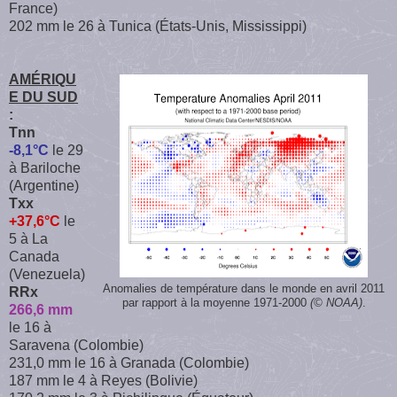
France)
202 mm le 26 à Tunica (États-Unis, Mississippi)
AMÉRIQU
E DU SUD
:
Tnn
-8,1°C
le 29
à Bariloche
(Argentine)
Txx
+37,6°C
le
5 à La
Canada
(Venezuela)
Anomalies de température dans le monde en avril 2011
RRx
par rapport à la moyenne 1971-2000
(© NOAA)
.
266,6 mm
le 16 à
Saravena (Colombie)
231,0 mm le 16 à Granada (Colombie)
187 mm le 4 à Reyes (Bolivie)