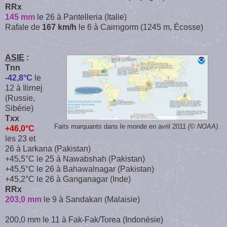
RRx
145 mm
le 26 à Pantelleria (Italie)
Rafale de
167 km/h
le 6 à Cairngorm (1245 m, Écosse)
ASIE
:
Tnn
-42,8°C
le
12 à Ilirnej
(Russie,
Sibérie)
Txx
Faits marquants dans le monde en avril 2011
(© NOAA)
.
+46,0°C
les 23 et
26 à Larkana (Pakistan)
+45,5°C le 25 à Nawabshah (Pakistan)
+45,5°C le 26 à Bahawalnagar (Pakistan)
+45,2°C le 26 à Ganganagar (Inde)
RRx
203,0 mm
le 9 à Sandakan (Malaisie)
200,0 mm le 11 à Fak-Fak/Torea (Indonésie)