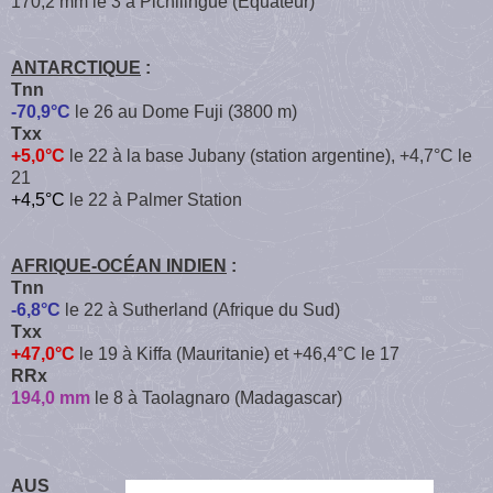
170,2 mm le 3 à Pichilingue (Équateur)
ANTARCTIQUE
:
Tnn
-70,9°C
le 26 au Dome Fuji (3800 m)
Txx
+5,0°C
le 22 à la base Jubany (station argentine), +4,7°C le
21
+4,5°C
le 22 à Palmer Station
AFRIQUE-OCÉAN INDIEN
:
Tnn
-6,8°C
le 22 à Sutherland (Afrique du Sud)
Txx
+47,0°C
le 19 à Kiffa (Mauritanie) et +46,4°C le 17
RRx
194,0 mm
le 8 à Taolagnaro (Madagascar)
AUS